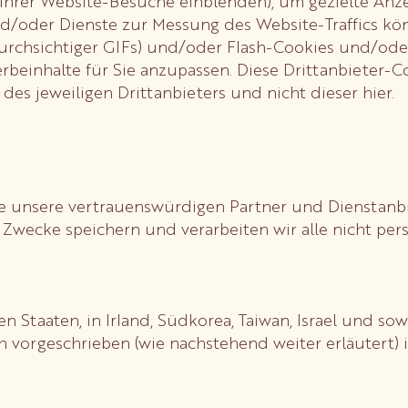
e Ihrer Website-Besuche einblenden), um gezielte Anz
/oder Dienste zur Messung des Website-Traffics kö
durchsichtiger GIFs) und/oder Flash-Cookies und/od
beinhalte für Sie anzupassen. Diese Drittanbieter-
des jeweiligen Drittanbieters und nicht dieser hier.
e unsere vertrauenswürdigen Partner und Dienstanbie
n Zwecke speichern und verarbeiten wir alle nicht pe
 Staaten, in Irland, Südkorea, Taiwan, Israel und s
ch vorgeschrieben (wie nachstehend weiter erläutert)